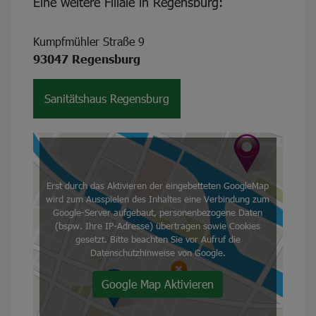
Eine weitere Filiale in Regensburg:
Kumpfmühler Straße 9
93047 Regensburg
Sanitätshaus Regensburg
Erst durch das Aktivieren der eingebetteten GoogleMap
wird zum Ausspielen des Inhaltes eine Verbindung zum
Google-Server aufgebaut, personenbezogene Daten
(bspw. Ihre IP-Adresse) übertragen sowie Cookies
gesetzt. Bitte beachten Sie vor Aufruf die
Datenschutzhinweise von Google.
Google Map Aktivieren