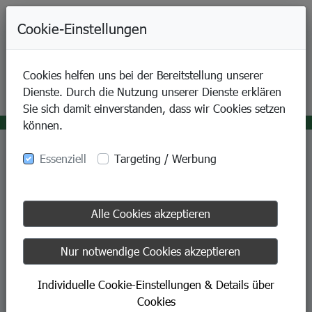
+49-9421-80070
Cookie-Einstellungen
Cookies helfen uns bei der Bereitstellung unserer
Dienste. Durch die Nutzung unserer Dienste erklären
Sie sich damit einverstanden, dass wir Cookies setzen
können.
Essenziell
Targeting / Werbung
Standort
Sanitätshaus
Alle Cookies akzeptieren
Regensburg (DGS)
Nur notwendige Cookies akzeptieren
Ihr Ansprechpartner für
Individuelle Cookie-Einstellungen & Details über
Sanitätshausversorgung, Orthopädietechnik
Cookies
und Rehatechnik in Regensburg. Unser