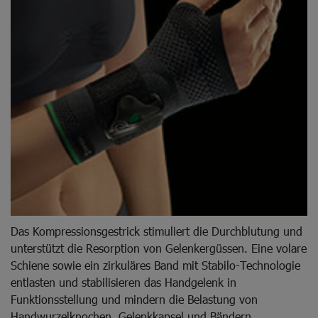
Das Kompressionsgestrick stimuliert die Durchblutung und
unterstützt die Resorption von Gelenkergüssen. Eine volare
Schiene sowie ein zirkuläres Band mit Stabilo-Technologie
entlasten und stabilisieren das Handgelenk in
Funktionsstellung und mindern die Belastung von
Handwurzelknochen, Gelenkkapsel und Bändern.