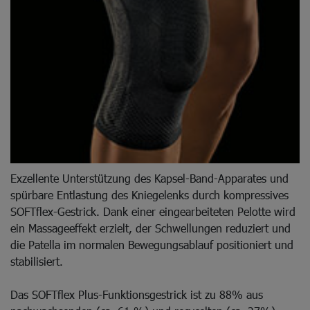
Exzellente Unterstützung des Kapsel-Band-Apparates und
spürbare Entlastung des Kniegelenks durch kompressives
SOFTflex-Gestrick. Dank einer eingearbeiteten Pelotte wird
ein Massageeffekt erzielt, der Schwellungen reduziert und
die Patella im normalen Bewegungsablauf positioniert und
stabilisiert.
Das SOFTflex Plus-Funktionsgestrick ist zu 88% aus