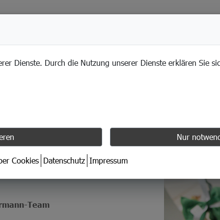
LEISTUNGEN
erer Dienste. Durch die Nutzung unserer Dienste erklären Sie s
ieren
Nur notwend
ensabschnitt
über Cookies
Datenschutz
Impressum
ermann-Team