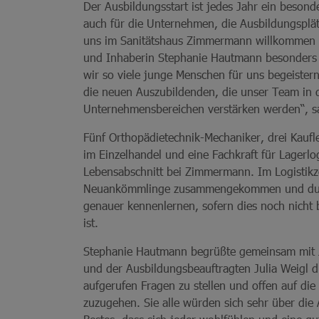
Der Ausbildungsstart ist jedes Jahr ein beson
auch für die Unternehmen, die Ausbildungsplä
uns im Sanitätshaus Zimmermann willkommen g
und Inhaberin Stephanie Hautmann besonders st
wir so viele junge Menschen für uns begeister
die neuen Auszubildenden, die unser Team in 
Unternehmensbereichen verstärken werden“, sa
Fünf Orthopädietechnik-Mechaniker, drei Kaufl
im Einzelhandel und eine Fachkraft für Lagerlog
Lebensabschnitt bei Zimmermann. Im Logistikze
Neuankömmlinge zusammengekommen und durfte
genauer kennenlernen, sofern dies noch nicht
ist.
Stephanie Hautmann begrüßte gemeinsam mit J
und der Ausbildungsbeauftragten Julia Weigl di
aufgerufen Fragen zu stellen und offen auf di
zuzugehen. Sie alle würden sich sehr über die