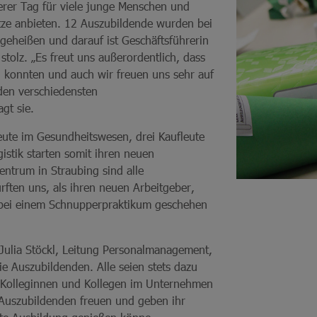
derer Tag für viele junge Menschen und
tze anbieten. 12 Auszubildende wurden bei
eheißen und darauf ist Geschäftsführerin
olz. „Es freut uns außerordentlich, dass
n konnten und auch wir freuen uns sehr auf
den verschiedensten
gt sie.
eute im Gesundheitswesen, drei Kaufleute
istik starten somit ihren neuen
ntrum in Straubing sind alle
n uns, als ihren neuen Arbeitgeber,
 bei einem Schnupperpraktikum geschehen
ulia Stöckl, Leitung Personalmanagement,
e Auszubildenden. Alle seien stets dazu
e Kolleginnen und Kollegen im Unternehmen
 Auszubildenden freuen und geben ihr