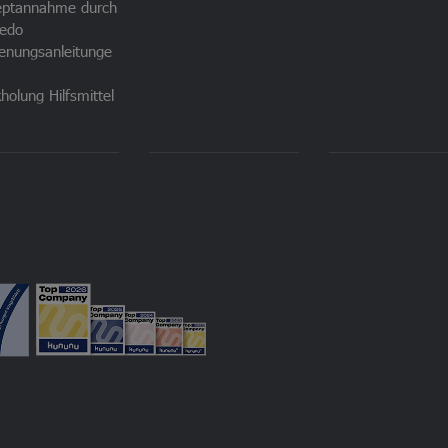
eptannahme durch
edo
enungsanleitunge
holung Hilfsmittel