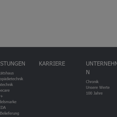
ISTUNGEN
KARRIERE
UNTERNEH
N
tätshaus
opädietechnik
Chronik
technik
Unsere Werte
ecare
100 Jahre
v+
delsmarke
IDA
Belieferung