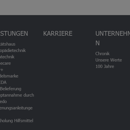
ISTUNGEN
KARRIERE
UNTERNEH
N
tätshaus
opädietechnik
Chronik
technik
Unsere Werte
ecare
100 Jahre
v+
delsmarke
IDA
Belieferung
eptannahme durch
edo
enungsanleitunge
holung Hilfsmittel