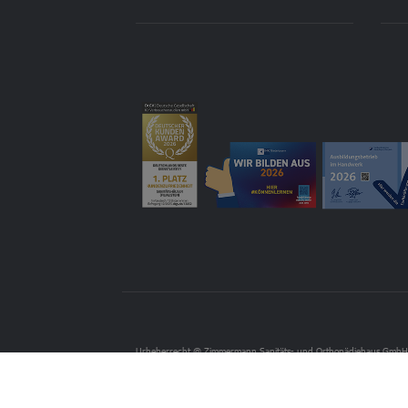
Urheberrecht @ Zimmermann Sanitäts- und Orthopädiehaus Gmb