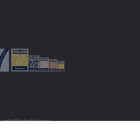
H -
conida CMS by
Proof Point Group