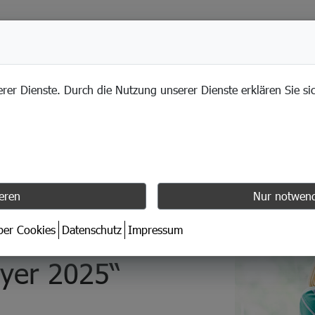
LEISTUNGEN
erer Dienste. Durch die Nutzung unserer Dienste erklären Sie s
ieren
Nur notwend
n „Most
über Cookies
Datenschutz
Impressum
yer 2025“