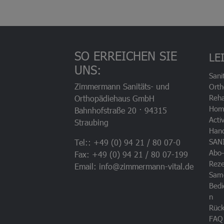
SO ERREICHEN SIE
LE
UNS:
Sani
Zimmermann Sanitäts- und
Orth
Reha
Orthopädiehaus GmbH
Hom
Bahnhofstraße 20 · 94315
Acti
Straubing
Han
SAN
Tel:: +49 (0) 94 21 / 80 07-0
Abo-
Fax: +49 (0) 94 21 / 80 07-199
Rez
Email: info@zimmermann-vital.de
Sam
Bedi
n
Rück
FAQ