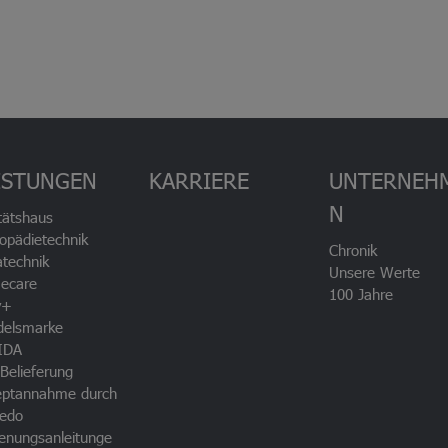
ISTUNGEN
KARRIERE
UNTERNEH
N
tätshaus
opädietechnik
Chronik
technik
Unsere Werte
ecare
100 Jahre
v+
delsmarke
IDA
Belieferung
eptannahme durch
edo
enungsanleitunge