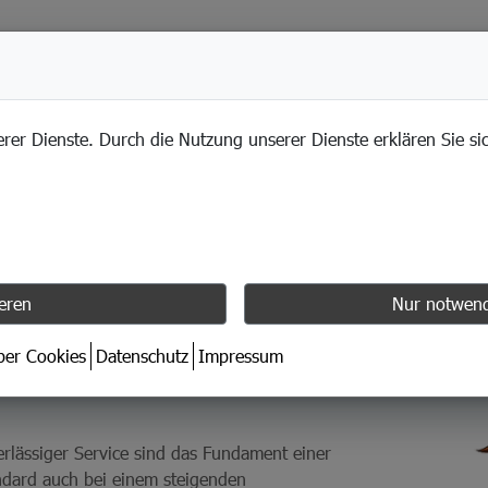
LEISTUNGEN
erer Dienste. Durch die Nutzung unserer Dienste erklären Sie s
ieren
Nur notwend
eit spart
über Cookies
Datenschutz
Impressum
verlässiger Service sind das Fundament einer
ndard auch bei einem steigenden