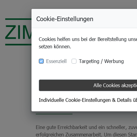
Cookie-Einstellungen
Cookies helfen uns bei der Bereitstellung uns
setzen können.
Essenziell
Targeting / Werbung
Alle Cookies akzept
22.05.2026
Wie "Toni" Ihnen Z
Individuelle Cookie-Einstellungen & Details 
Eine gute Erreichbarkeit und ein schneller, zu
erfolgreichen Zusammenarbeit. Um diesen Sta