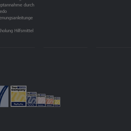
eptannahme durch
edo
enungsanleitunge
holung Hilfsmittel