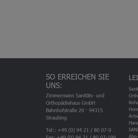
SO ERREICHEN SIE
LE
UNS:
Sani
Zimmermann Sanitäts- und
Orth
Reha
Orthopädiehaus GmbH
Hom
Bahnhofstraße 20 · 94315
Acti
Straubing
Han
SAN
Tel:: +49 (0) 94 21 / 80 07-0
Abo-
Fax: +49 (0) 94 21 / 80 07-199