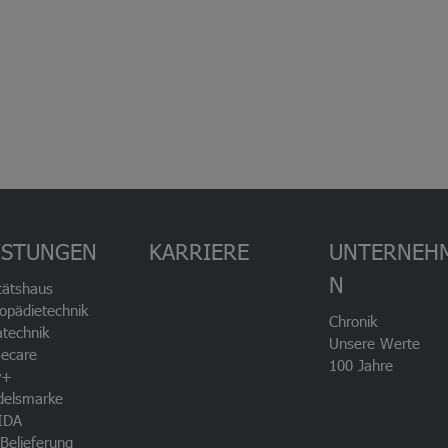
ISTUNGEN
KARRIERE
UNTERNEH
N
tätshaus
opädietechnik
Chronik
technik
Unsere Werte
ecare
100 Jahre
v+
delsmarke
IDA
Belieferung