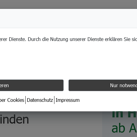
LEISTUNGEN
erer Dienste. Durch die Nutzung unserer Dienste erklären Sie s
ieren
Nur notwend
ab April unter
über Cookies
Datenschutz
Impressum
finden